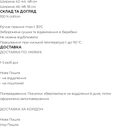
Ширина 42-44: 48 см
Ширина 46-48: 55 см
СКЛАД ТА ДОГЛЯД
100 % cotton
Ручне прання max t 30°C
Заборонена сушка та віджимання в барабані
Не можна відбілювати
Прасування при низькій температурі t до 110 °C
ДОСТАВКА
ДОСТАВКА ПО УКРАЇНІ:
1-5 роб дні
Нова Пошта
- на відділення
- на поштомат
Попередження: Посилки зберігаються на відділенні 6 днів, потім
оформлено автоповернення
ДОСТАВКА ЗА КОРДОН:
Нова Пошта
Укр Пошта