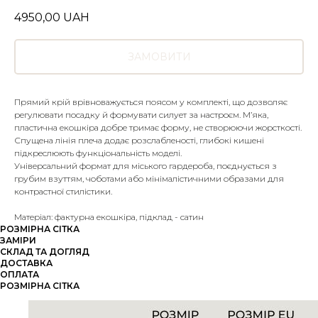
4950,00
UAH
ЗАМОВИТИ
Прямий крій врівноважується поясом у комплекті, що дозволяє
регулювати посадку й формувати силует за настроєм. М’яка,
пластична екошкіра добре тримає форму, не створюючи жорсткості.
Спущена лінія плеча додає розслабленості, глибокі кишені
підкреслюють функціональність моделі.
Універсальний формат для міського гардероба, поєднується з
грубим взуттям, чоботами або мінімалістичними образами для
контрастної стилістики.
Матеріал: фактурна екошкіра, підклад - сатин
РОЗМІРНА СІТКА
ЗАМІРИ
СКЛАД ТА ДОГЛЯД
ДОСТАВКА
ОПЛАТА
РОЗМІРНА СІТКА