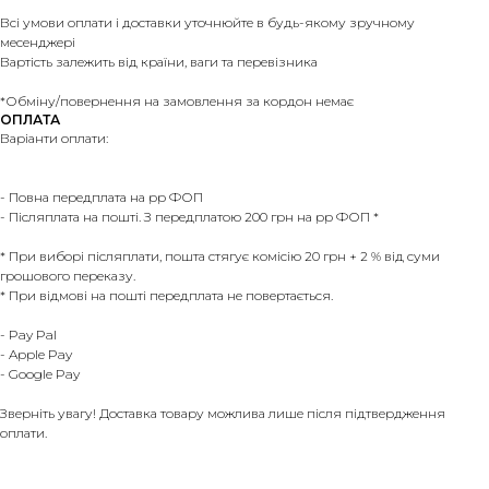
Всі умови оплати і доставки уточнюйте в будь-якому зручному
месенджері
Вартість залежить від країни, ваги та перевізника
*Обміну/повернення на замовлення за кордон немає
ОПЛАТА
Варіанти оплати:
- Повна передплата на рр ФОП
- Післяплата на пошті. З передплатою 200 грн на рр ФОП *
* При виборі післяплати, пошта стягує комісію 20 грн + 2 % від суми
грошового переказу.
* При відмові на пошті передплата не повертається.
- Pay Pal
- Apple Pay
- Google Pay
Зверніть увагу! Доставка товару можлива лише після підтвердження
оплати.