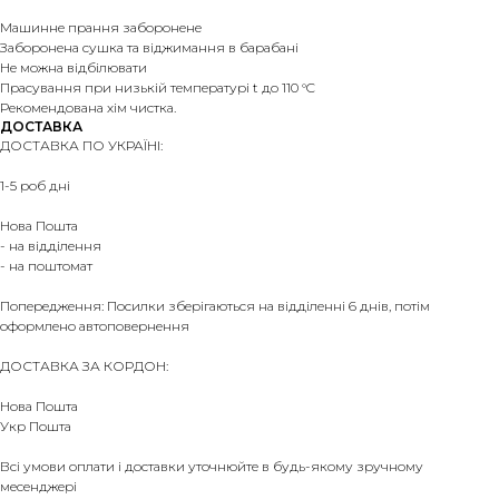
Машинне прання заборонене
Заборонена сушка та віджимання в барабані
Не можна відбілювати
Прасування при низькій температурі t до 110 °C
Рекомендована хім чистка.
ДОСТАВКА
ДОСТАВКА ПО УКРАЇНІ:
1-5 роб дні
Нова Пошта
- на відділення
- на поштомат
Попередження: Посилки зберігаються на відділенні 6 днів, потім
оформлено автоповернення
ДОСТАВКА ЗА КОРДОН:
Нова Пошта
Укр Пошта
Всі умови оплати і доставки уточнюйте в будь-якому зручному
месенджері