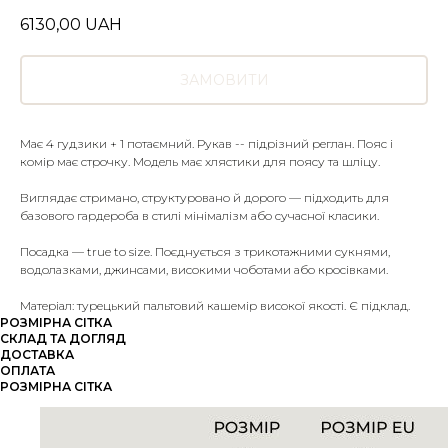
6130,00
UAH
ЗАМОВИТИ
Має 4 гудзики + 1 потаємний. Рукав -- підрізний реглан. Пояс і
комір має строчку. Модель має хлястики для поясу та шліцу.
Виглядає стримано, структуровано й дорого — підходить для
базового гардероба в стилі мінімалізм або сучасної класики.
Посадка — true to size. Поєднується з трикотажними сукнями,
водолазками, джинсами, високими чоботами або кросівками.
Матеріал: турецький пальтовий кашемір високої якості. Є підклад.
РОЗМІРНА СІТКА
СКЛАД ТА ДОГЛЯД
ДОСТАВКА
ОПЛАТА
РОЗМІРНА СІТКА