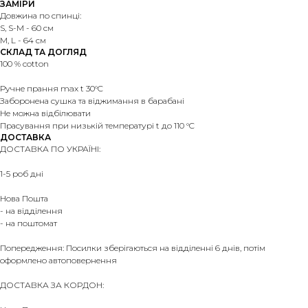
ЗАМІРИ
Довжина по спинці:
S, S-M - 60 см
M, L - 64 см
СКЛАД ТА ДОГЛЯД
100 % cotton
Ручне прання max t 30°C
Заборонена сушка та віджимання в барабані
Не можна відбілювати
Прасування при низькій температурі t до 110 °C
ДОСТАВКА
ДОСТАВКА ПО УКРАЇНІ:
1-5 роб дні
Нова Пошта
- на відділення
- на поштомат
Попередження: Посилки зберігаються на відділенні 6 днів, потім
оформлено автоповернення
ДОСТАВКА ЗА КОРДОН: