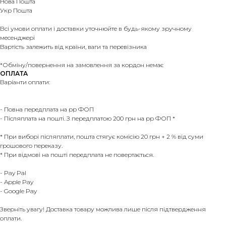
Нова Пошта
Укр Пошта
Всі умови оплати і доставки уточнюйте в будь-якому зручному
месенджері
Вартість залежить від країни, ваги та перевізника
*Обміну/повернення на замовлення за кордон немає
ОПЛАТА
Варіанти оплати:
- Повна передплата на рр ФОП
- Післяплата на пошті. З передплатою 200 грн на рр ФОП *
* При виборі післяплати, пошта стягує комісію 20 грн + 2 % від суми
грошового переказу.
* При відмові на пошті передплата не повертається.
- Pay Pal
- Apple Pay
- Google Pay
Зверніть увагу! Доставка товару можлива лише після підтвердження
оплати.