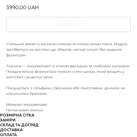
3990,00
UAH
ЗАМОВИТИ
Стильний жилет із високою стійкою та чіткою лінією плеча. Модель
застібається на магнітах, що зберігає чистий силует без видимої
фурнітури.
Тканина — мікровельвет із м’якою фактурою та глибоким кольором.
Посадка вільна, формується поясом із еко-шкіри, який входить у
комплект і акцентує талію.
Поєднується з гольфами, сорочками або лонгслівами, денімом чи
класичними брюками.
Матеріал: мікровельвет
Наповнювач: екопух
РОЗМІРНА СІТКА
ЗАМІРИ
СКЛАД ТА ДОГЛЯД
ДОСТАВКА
ОПЛАТА