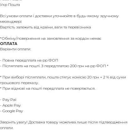
Укр Пошта
Всі умови оплати і доставки уточнюйте в будь-якому зручному
месенджері
Вартість залежить від країни, ваги та перевізника
*Обміну/повернення на замовлення за кордон немає
ОПЛАТА
Варіанти оплати:
- Повна передплата на рр ФОП
- Післяплата на пошті. З передплатою 200 грн на рр ФОП *
* При виборі післяплати, пошта стягує комісію 20 грн + 2 % від суми
грошового переказу.
* При відмові на пошті передплата не повертається.
- Pay Pal
- Apple Pay
- Google Pay
Зверніть увагу! Доставка товару можлива лише після підтвердження
оплати.