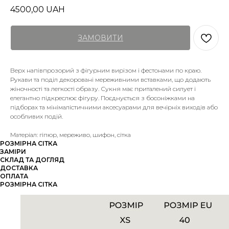
4500,00
UAH
ЗАМОВИТИ
Верх напівпрозорий з фігурним вирізом і фестонами по краю.
Рукави та поділ декоровані мереживними вставками, що додають
жіночності та легкості образу. Сукня має приталений силует і
елегантно підкреслює фігуру. Поєднується з босоніжками на
підборах та мінімалістичними аксесуарами для вечірніх виходів або
особливих подій.
Матеріал: гіпюр, мереживо, шифон, сітка
РОЗМІРНА СІТКА
ЗАМІРИ
СКЛАД ТА ДОГЛЯД
ДОСТАВКА
ОПЛАТА
РОЗМІРНА СІТКА