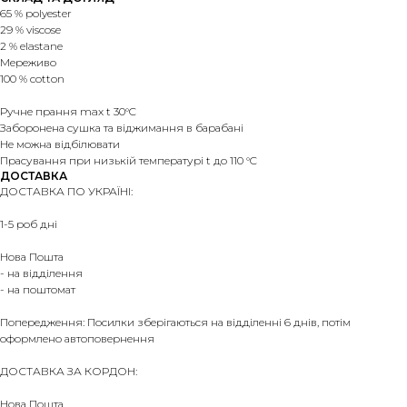
65 % polyester
29 % viscose
2 % elastane
Мереживо
100 % cotton
Ручне прання max t 30°C
Заборонена сушка та віджимання в барабані
Не можна відбілювати
Прасування при низькій температурі t до 110 °C
ДОСТАВКА
ДОСТАВКА ПО УКРАЇНІ:
1-5 роб дні
Нова Пошта
- на відділення
- на поштомат
Попередження: Посилки зберігаються на відділенні 6 днів, потім
оформлено автоповернення
ДОСТАВКА ЗА КОРДОН:
Нова Пошта