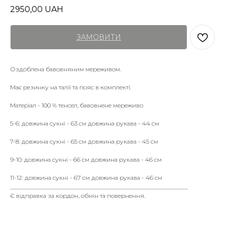
2950,00
UAH
ЗАМОВИТИ
Оздоблена бавовняним мереживом.
Має резинку на талії та пояс в комплекті.
Матеріал - 100 % тенсел, бавовнене мереживо
5-6: довжина сукні - 63 см довжина рукава - 44 см
7-8: довжина сукні - 65 см довжина рукава - 45 см
9-10: довжина сукні - 66 см довжина рукава - 46 см
11-12: довжина сукні - 67 см довжина рукава - 46 см
___________________________________________________________
Є відправка за кордон, обмін та повернення.