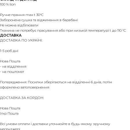
100 % lion
Ручне прання max t 30°C
Заборонена сушка та віджимання в барабані
Не можна відбілювати
Тканина не потребує прасування або при низькій температурі t до 110 °C
ДОСТАВКА
ДОСТАВКА ПО УКРАЇНІ:
1-5 роб дні
Нова Пошта
- на відділення
- на поштомат
Попередження: Посилки зберігаються на відділенні 6 днів, потім
оформлено автоповернення
ДОСТАВКА ЗА КОРДОН:
Нова Пошта
Укр Пошта
Всі умови оплати і доставки уточнюйте в будь-якому зручному
месенджері