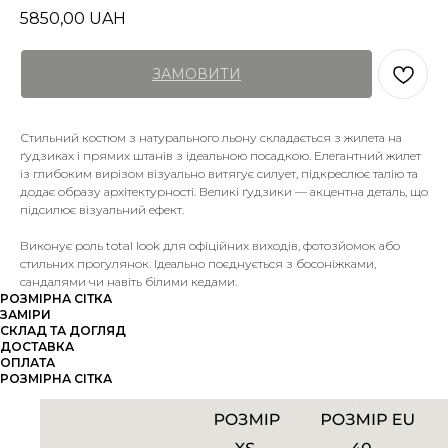
5850,00
UAH
ЗАМОВИТИ
Стильний костюм з натурального льону складається з жилета на
ґудзиках і прямих штанів з ідеальною посадкою. Елегантний жилет
із глибоким вирізом візуально витягує силует, підкреслює талію та
додає образу архітектурності. Великі ґудзики — акцентна деталь, що
підсилює візуальний ефект.
Виконує роль total look для офіційних виходів, фотозйомок або
стильних прогулянок. Ідеально поєднується з босоніжками,
сандалями чи навіть білими кедами.
РОЗМІРНА СІТКА
ЗАМІРИ
СКЛАД ТА ДОГЛЯД
ДОСТАВКА
ОПЛАТА
РОЗМІРНА СІТКА