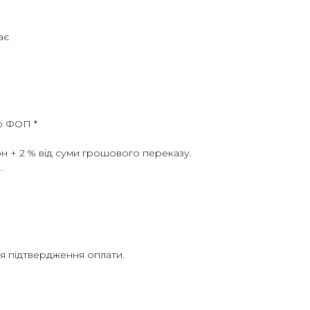
ає
рр ФОП *
рн + 2 % від суми грошового переказу.
.
ля підтвердження оплати.