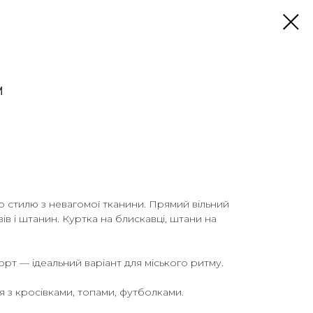
М
 стилю з невагомої тканини. Прямий вільний
вів і штанин. Куртка на блискавці, штани на
орт — ідеальний варіант для міського ритму.
я з кросівками, топами, футболками.