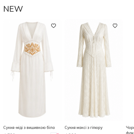
NEW
Сукня-міді з вишивкою біла
Сукня максі з гіпюру
Чорн
фак