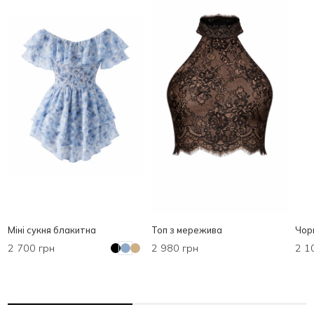
Міні сукня блакитна
Топ з мережива
Чор
2 700 грн
2 980 грн
2 1