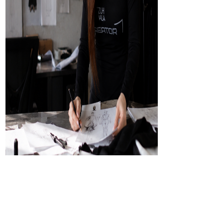
Zuhvala - одяг, який викликає емоції